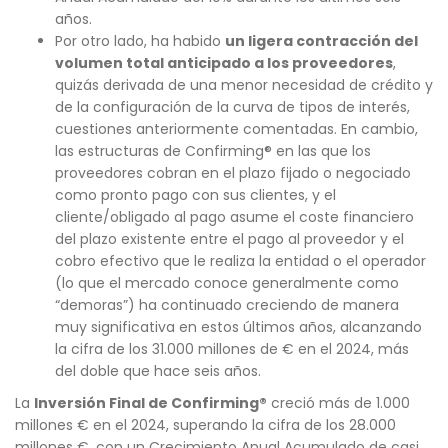
años.
Por otro lado, ha habido
un ligera contracción del
volumen total anticipado a los proveedores
,
quizás derivada de una menor necesidad de crédito y
de la configuración de la curva de tipos de interés,
cuestiones anteriormente comentadas. En cambio,
las estructuras de Confirming® en las que los
proveedores cobran en el plazo fijado o negociado
como pronto pago con sus clientes, y el
cliente/obligado al pago asume el coste financiero
del plazo existente entre el pago al proveedor y el
cobro efectivo que le realiza la entidad o el operador
(lo que el mercado conoce generalmente como
“demoras”) ha continuado creciendo de manera
muy significativa en estos últimos años, alcanzando
la cifra de los 31.000 millones de € en el 2024, más
del doble que hace seis años.
La
Inversión Final de Confirming®
creció más de 1.000
millones € en el 2024, superando la cifra de los 28.000
millones €, con un Crecimiento Anual Acumulado de casi